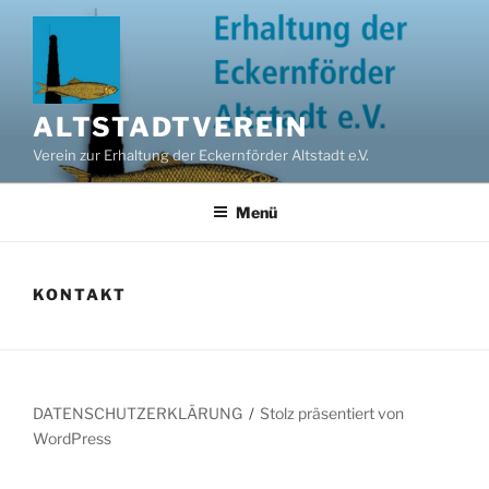
Zum
Inhalt
springen
ALTSTADTVEREIN
Verein zur Erhaltung der Eckernförder Altstadt e.V.
Menü
KONTAKT
DATENSCHUTZERKLÄRUNG
Stolz präsentiert von
WordPress