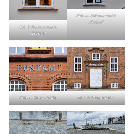
Abb. 2: Rathausmarkt
„Heute“
Abb. 1: Rathausmarkt
„Früher“
Abb. 3: Kieler Straße
Abb. 4: Reeperbahn